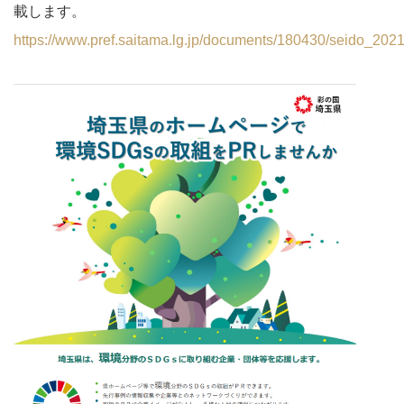
載します。
https://www.pref.saitama.lg.jp/documents/180430/seido_202