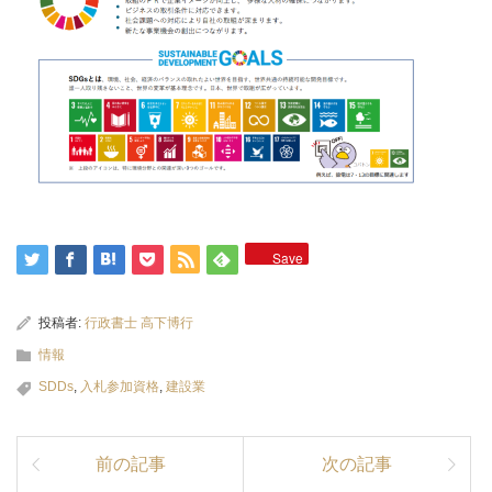
Save
投稿者:
行政書士 高下博行
情報
SDDs
,
入札参加資格
,
建設業
前の記事
次の記事