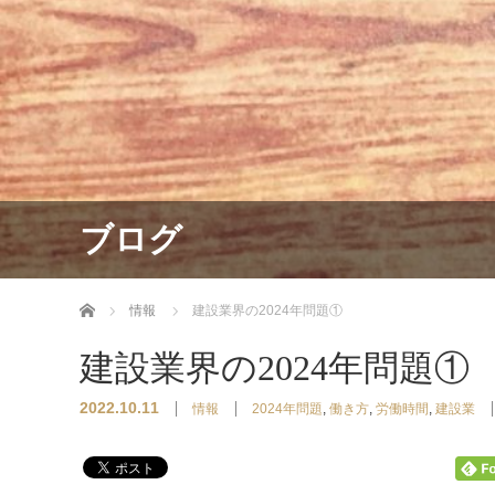
ブログ
ホーム
情報
建設業界の2024年問題①
建設業界の2024年問題①
2022.10.11
情報
2024年問題
,
働き方
,
労働時間
,
建設業