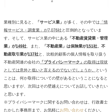
業種別に見ると、
「サービス業」
が多く、その中では
「情
報サービス・調査業」が7,076社
と圧倒的となっていま
す。そして、サービス業の中にある
「不動産賃貸業・管理
業」が
149社
、また、
「不動産業」は保険業が
151社
、不
動産取引業が
137社
と、比較的顧客の個人情報を取り扱う
不動産関連の会社の
「プライバシーマーク」
の取得は現状
としては意外と低いと言えるのでないでしょうか。
という
ことは、何か取得についての壁があるということになると
思いますが、次回はその壁越えについてお話していきたい
と思います。
※プライバシーマークに関するお問い合わせは、行政書士
たかした事務所まで、お気軽に
お問い合わせ
ください。