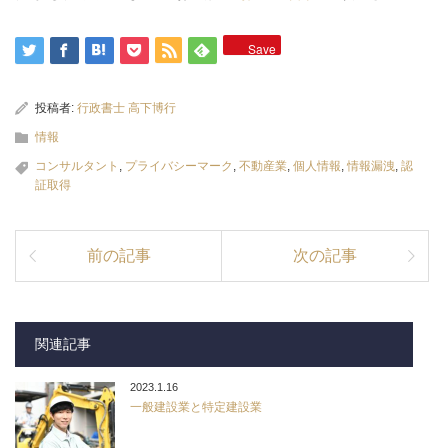
Save
投稿者:
行政書士 高下博行
情報
コンサルタント
,
プライバシーマーク
,
不動産業
,
個人情報
,
情報漏洩
,
認
証取得
前の記事
次の記事
関連記事
2023.1.16
一般建設業と特定建設業