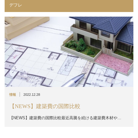
デフレ
|
情報
2022.12.28
【NEWS】建築費の国際比較
【NEWS】建築費の国際比較最近高騰を続ける建築費木材や…