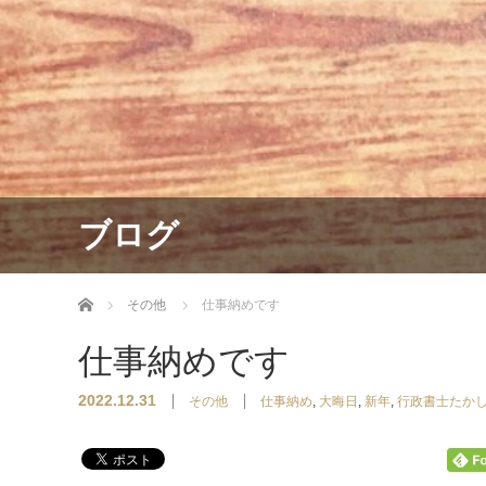
ブログ
ホーム
その他
仕事納めです
仕事納めです
2022.12.31
その他
仕事納め
,
大晦日
,
新年
,
行政書士たか