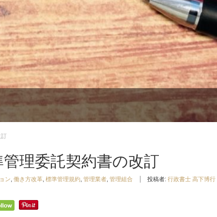
改訂
準管理委託契約書の改訂
ョン
,
働き方改革
,
標準管理規約
,
管理業者
,
管理組合
投稿者:
行政書士 高下博行