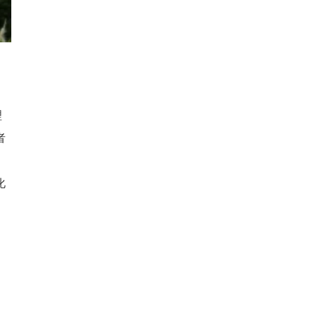
理
者
化