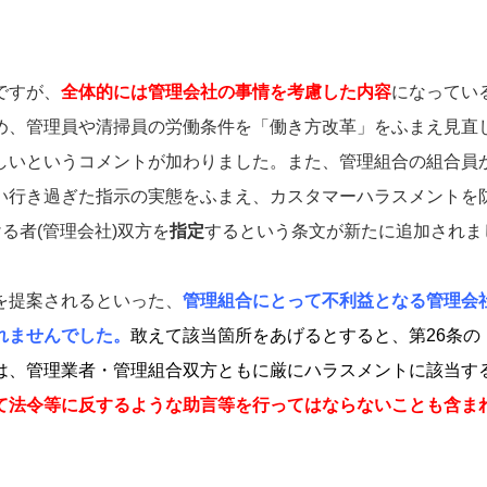
ですが、
全体的には管理会社の事情を考慮した内容
になってい
め、管理員や清掃員の労働条件を「働き方改革」をふまえ見直
しいというコメントが加わりました。また、管理組合の組合員
い行き過ぎた指示の実態をふまえ、カスタマーハラスメントを
る者(管理会社)双方を
指定
するという条文が新たに追加されま
を提案されるといった、
管理組合にとって不利益となる管理会
れませんでした。
敢えて該当箇所をあげるとすると、第26条の
は、管理業者・管理組合双方ともに厳にハラスメントに該当す
て法令等に反するような助言等を行ってはならないことも含ま