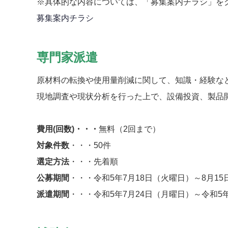
※具体的な内容については、「募集案内チラシ」を
募集案内チラシ
専門家派遣
原材料の転換や使用量削減に関して、知識・経験な
現地調査や現状分析を行った上で、設備投資、製品
費用(回数)・・・
無料（2回まで）
対象件数
・・・50件
選定方法
・・・先着順
公募期間
・・・令和5年7月18日（火曜日）～8月1
派遣期間
・・・令和5年7月24日（月曜日）～令和5