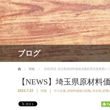
ブログ
ホーム
情報
【NEWS】埼玉県原材料価格高騰対策支援事業に
【NEWS】埼玉県原材料
2023.7.23
情報
中小企業
,
原材料価格の高騰
,
埼玉県
,
経費