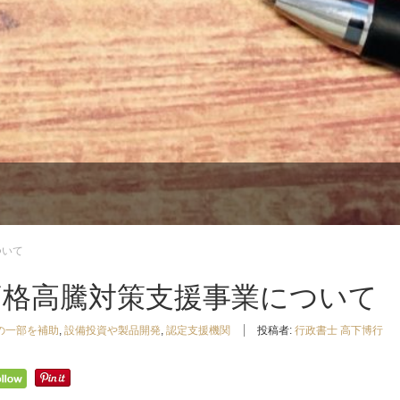
ついて
価格高騰対策支援事業について
の一部を補助
,
設備投資や製品開発
,
認定支援機関
投稿者:
行政書士 高下博行