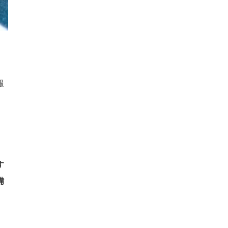
報
す
備